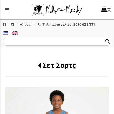
menu
(0)
Login
|
Τηλ. παραγγελίες:
2610 623 331
|
|
search
Σετ Σορτς