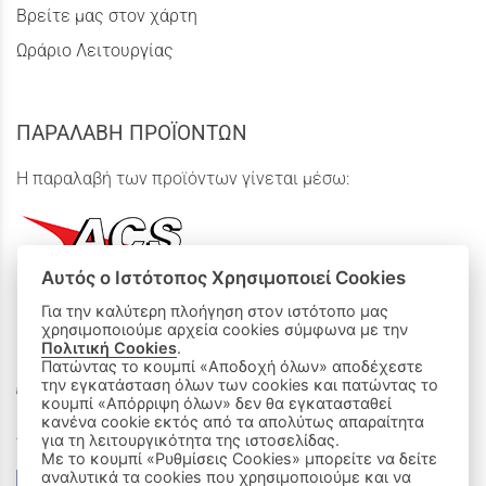
Βρείτε μας στον χάρτη
Ωράριο Λειτουργίας
ΠΑΡΑΛΑΒΗ ΠΡΟΪΟΝΤΩΝ
Η παραλαβή των προϊόντων γίνεται μέσω:
Αυτός ο Ιστότοπος Χρησιμοποιεί Cookies
Για την καλύτερη πλοήγηση στον ιστότοπο μας
χρησιμοποιούμε αρχεία cookies σύμφωνα με την
ΟΙ ΑΓΟΡΕΣ ΜΟΥ
Πολιτική Cookies
.
Πατώντας το κουμπί «Αποδοχή όλων» αποδέχεστε
την εγκατάσταση όλων των cookies και πατώντας το
Καλάθι Αγορών
κουμπί «Απόρριψη όλων» δεν θα εγκατασταθεί
κανένα cookie εκτός από τα απολύτως απαραίτητα
Δεχόμαστε όλες τις πιστωτικές κάρτες:
για τη λειτουργικότητα της ιστοσελίδας.
Με το κουμπί «Ρυθμίσεις Cookies» μπορείτε να δείτε
αναλυτικά τα cookies που χρησιμοποιούμε και να