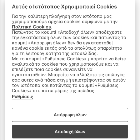
Αυτός ο Ιστότοπος Χρησιμοποιεί Cookies
Για την καλύτερη πλοήγηση στον ιστότοπο μας
χρησιμοποιούμε αρχεία cookies σύμφωνα με την
ΟΙ ΑΓΟΡΕΣ ΜΟΥ
Πολιτική Cookies
.
Πατώντας το κουμπί «Αποδοχή όλων» αποδέχεστε
Καλάθι Αγορών
την εγκατάσταση όλων των cookies και πατώντας το
κουμπί «Απόρριψη όλων» δεν θα εγκατασταθεί
κανένα cookie εκτός από τα απολύτως απαραίτητα
Δεχόμαστε όλες τις πιστωτικές κάρτες:
για τη λειτουργικότητα της ιστοσελίδας.
Με το κουμπί «Ρυθμίσεις Cookies» μπορείτε να δείτε
αναλυτικά τα cookies που χρησιμοποιούμε και να
επιλέξετε ποια cookies συναινείτε να
εγκατασταθούν. Μπορείτε να αλλάξετε τις επιλογές
σας αυτές ανά πάσα στιγμή επιστρέφοντας σε αυτόν
τον ιστότοπο και πατώντας το κουμπί «Ρυθμίσεις
Cookies» στο κάτω μέρος της σελίδας.
Ρυθμίσεις
|
ΑΚΟΛΟΥΘΗΣΤΕ ΜΑΣ:
Απόρριψη όλων
Sitemap
/
Login
Αποδοχή όλων
Copyright © 2020 - 2026 Παιδικά Ρούχα Πάτρα, Milly & Molly