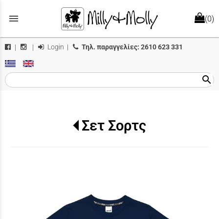
menu
(0)
Login
|
Τηλ. παραγγελίες:
2610 623 331
|
|
search
Σετ Σορτς