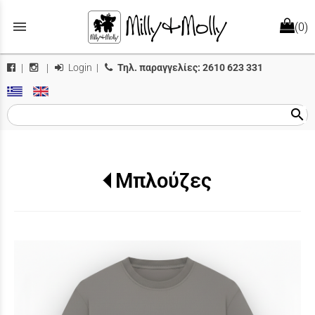
menu
(0)
Login
|
Τηλ. παραγγελίες:
2610 623 331
|
|
search
Μπλούζες