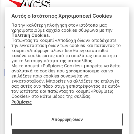
Αυτός ο Ιστότοπος Χρησιμοποιεί Cookies
Για την καλύτερη πλοήγηση στον ιστότοπο μας
χρησιμοποιούμε αρχεία cookies σύμφωνα με την
ΟΙ ΑΓΟΡΕΣ ΜΟΥ
Πολιτική Cookies
.
Πατώντας το κουμπί «Αποδοχή όλων» αποδέχεστε
την εγκατάσταση όλων των cookies και πατώντας το
Καλάθι Αγορών
κουμπί «Απόρριψη όλων» δεν θα εγκατασταθεί
κανένα cookie εκτός από τα απολύτως απαραίτητα
Δεχόμαστε όλες τις πιστωτικές κάρτες:
για τη λειτουργικότητα της ιστοσελίδας.
Με το κουμπί «Ρυθμίσεις Cookies» μπορείτε να δείτε
αναλυτικά τα cookies που χρησιμοποιούμε και να
επιλέξετε ποια cookies συναινείτε να
εγκατασταθούν. Μπορείτε να αλλάξετε τις επιλογές
σας αυτές ανά πάσα στιγμή επιστρέφοντας σε αυτόν
τον ιστότοπο και πατώντας το κουμπί «Ρυθμίσεις
Cookies» στο κάτω μέρος της σελίδας.
Ρυθμίσεις
|
ΑΚΟΛΟΥΘΗΣΤΕ ΜΑΣ:
Απόρριψη όλων
Sitemap
/
Login