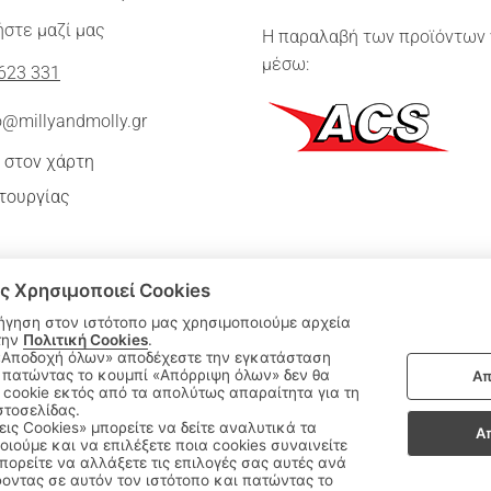
στε μαζί μας
Η παραλαβή των προϊόντων 
μέσω:
623 331
o@millyandmolly.gr
 στον χάρτη
τουργίας
ς Χρησιμοποιεί Cookies
ήγηση στον ιστότοπο μας χρησιμοποιούμε αρχεία
την
Πολιτική Cookies
.
 πατώντας το κουμπί «Απόρριψη όλων» δεν θα
Απ
|
cookie εκτός από τα απολύτως απαραίτητα για τη
ΑΚΟΛΟΥΘΗΣΤΕ ΜΑΣ:
στοσελίδας.
εις Cookies» μπορείτε να δείτε αναλυτικά τα
Α
οιούμε και να επιλέξετε ποια cookies συναινείτε
Sitemap
/
Login
ορείτε να αλλάξετε τις επιλογές σας αυτές ανά
οντας σε αυτόν τον ιστότοπο και πατώντας το