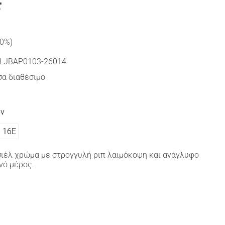
€
30%)
LJBAP0103-26014
α διαθέσιμο
ών
16Ε
ιέλ χρώμα με στρογγυλή ριπ λαιμόκοψη και ανάγλυφο
νό μέρος.