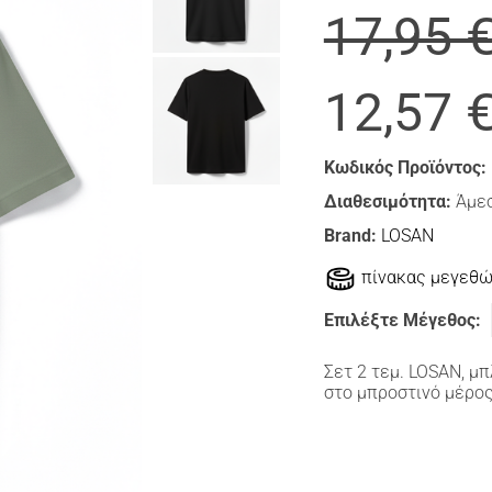
17,95 
12,57 
Κωδικός Προϊόντος:
Διαθεσιμότητα:
Άμεσ
Brand:
LOSAN
πίνακας μεγεθ
Επιλέξτε Μέγεθος:
Σετ 2 τεμ. LOSAN, μ
στο μπροστινό μέρος