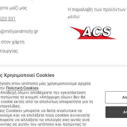
στε μαζί μας
Η παραλαβή των προϊόντων 
μέσω:
623 331
o@millyandmolly.gr
 στον χάρτη
τουργίας
ς Χρησιμοποιεί Cookies
ήγηση στον ιστότοπο μας χρησιμοποιούμε αρχεία
την
Πολιτική Cookies
.
 πατώντας το κουμπί «Απόρριψη όλων» δεν θα
Απ
|
cookie εκτός από τα απολύτως απαραίτητα για τη
ΑΚΟΛΟΥΘΗΣΤΕ ΜΑΣ:
στοσελίδας.
εις Cookies» μπορείτε να δείτε αναλυτικά τα
Α
οιούμε και να επιλέξετε ποια cookies συναινείτε
Sitemap
/
Login
ορείτε να αλλάξετε τις επιλογές σας αυτές ανά
οντας σε αυτόν τον ιστότοπο και πατώντας το