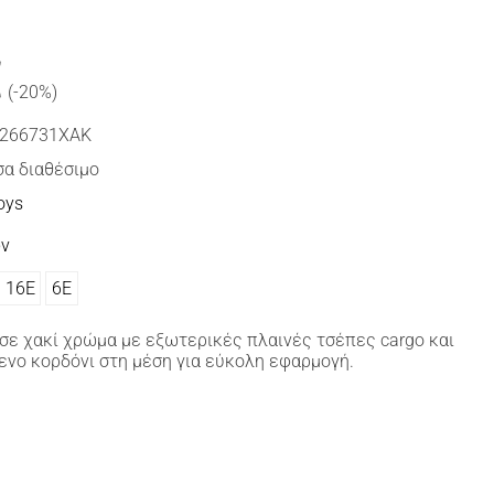
€
(-20%)
266731ΧΑΚ
α διαθέσιμο
oys
ών
16Ε
6Ε
ε χακί χρώμα με εξωτερικές πλαινές τσέπες cargo και
ενο κορδόνι στη μέση για εύκολη εφαρμογή.