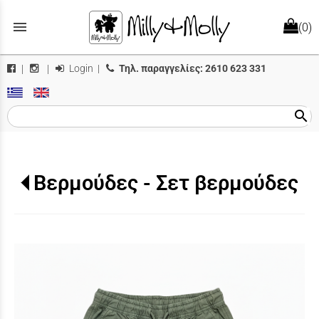
menu
(0)
Login
|
Τηλ. παραγγελίες:
2610 623 331
|
|
search
Βερμούδες - Σετ βερμούδες