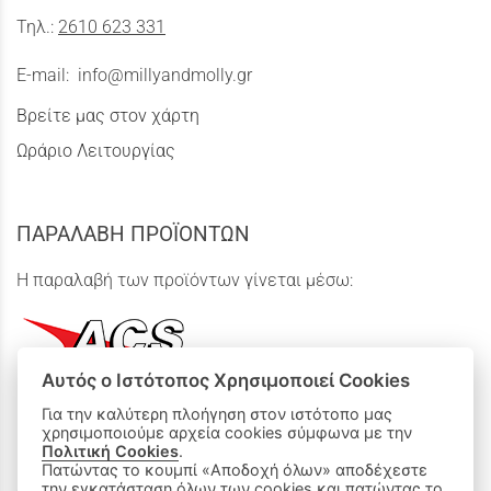
Τηλ.:
2610 623 331
E-mail:
info@millyandmolly.gr
Βρείτε μας στον χάρτη
Ωράριο Λειτουργίας
ΠΑΡΑΛΑΒΗ ΠΡΟΪΟΝΤΩΝ
Η παραλαβή των προϊόντων γίνεται μέσω:
Αυτός ο Ιστότοπος Χρησιμοποιεί Cookies
Για την καλύτερη πλοήγηση στον ιστότοπο μας
χρησιμοποιούμε αρχεία cookies σύμφωνα με την
ΟΙ ΑΓΟΡΕΣ ΜΟΥ
Πολιτική Cookies
.
Πατώντας το κουμπί «Αποδοχή όλων» αποδέχεστε
την εγκατάσταση όλων των cookies και πατώντας το
Καλάθι Αγορών