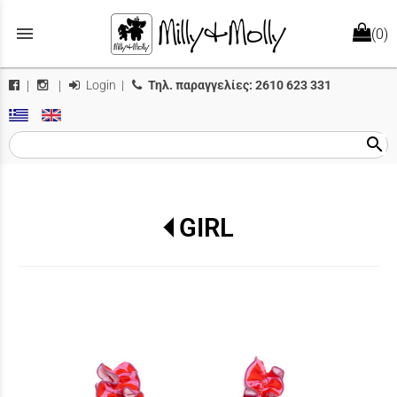
menu
(0)
Login
|
Τηλ. παραγγελίες:
2610 623 331
|
|
search
GIRL