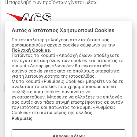
Η παραλαβή των προϊόντων γίνεται μέσω:
Αυτός ο Ιστότοπος Χρησιμοποιεί Cookies
Για την καλύτερη πλοήγηση στον ιστότοπο μας
χρησιμοποιούμε αρχεία cookies σύμφωνα με την
ΟΙ ΑΓΟΡΕΣ ΜΟΥ
Πολιτική Cookies
.
Πατώντας το κουμπί «Αποδοχή όλων» αποδέχεστε
την εγκατάσταση όλων των cookies και πατώντας το
Καλάθι Αγορών
κουμπί «Απόρριψη όλων» δεν θα εγκατασταθεί
κανένα cookie εκτός από τα απολύτως απαραίτητα
Δεχόμαστε όλες τις πιστωτικές κάρτες:
για τη λειτουργικότητα της ιστοσελίδας.
Με το κουμπί «Ρυθμίσεις Cookies» μπορείτε να δείτε
αναλυτικά τα cookies που χρησιμοποιούμε και να
επιλέξετε ποια cookies συναινείτε να
εγκατασταθούν. Μπορείτε να αλλάξετε τις επιλογές
σας αυτές ανά πάσα στιγμή επιστρέφοντας σε αυτόν
τον ιστότοπο και πατώντας το κουμπί «Ρυθμίσεις
Cookies» στο κάτω μέρος της σελίδας.
Ρυθμίσεις
|
ΑΚΟΛΟΥΘΗΣΤΕ ΜΑΣ:
Απόρριψη όλων