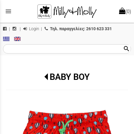
menu
(0)
Login
|
Τηλ. παραγγελίες:
2610 623 331
|
|
search
BABY BOY