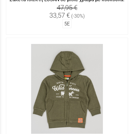
47,95 €
33,57 €
(-30%)
5Ε