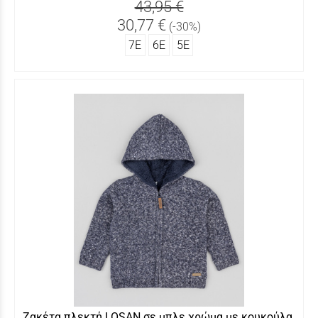
43,95 €
30,77 €
(-30%)
7Ε
6Ε
5Ε
Ζακέτα πλεκτή LOSAN σε μπλε χρώμα με κουκούλα.