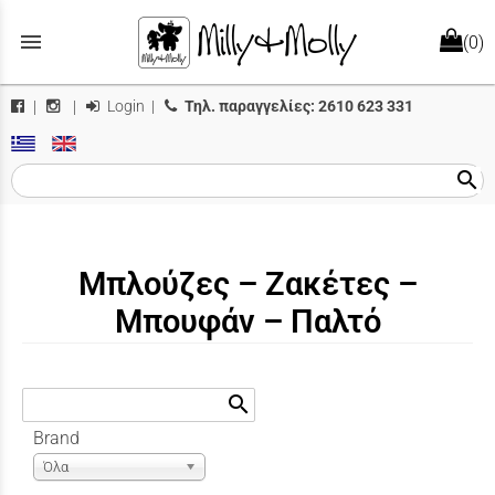
menu
(0)
Login
|
Τηλ. παραγγελίες:
2610 623 331
|
|
search
Μπλούζες – Ζακέτες –
Μπουφάν – Παλτό
search
Brand
Όλα