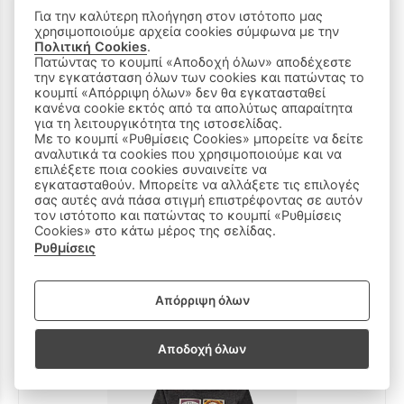
Για την καλύτερη πλοήγηση στον ιστότοπο μας
χρησιμοποιούμε αρχεία cookies σύμφωνα με την
Πολιτική Cookies
.
Πατώντας το κουμπί «Αποδοχή όλων» αποδέχεστε
την εγκατάσταση όλων των cookies και πατώντας το
κουμπί «Απόρριψη όλων» δεν θα εγκατασταθεί
κανένα cookie εκτός από τα απολύτως απαραίτητα
για τη λειτουργικότητα της ιστοσελίδας.
Με το κουμπί «Ρυθμίσεις Cookies» μπορείτε να δείτε
αναλυτικά τα cookies που χρησιμοποιούμε και να
επιλέξετε ποια cookies συναινείτε να
Σακάκι IKKS σε μπλε χρώμα με δύο πλαινές τσέπες.
εγκατασταθούν. Μπορείτε να αλλάξετε τις επιλογές
65 €
σας αυτές ανά πάσα στιγμή επιστρέφοντας σε αυτόν
τον ιστότοπο και πατώντας το κουμπί «Ρυθμίσεις
29 €
(-55%)
Cookies» στο κάτω μέρος της σελίδας.
2Ε
Ρυθμίσεις
Απόρριψη όλων
Αποδοχή όλων