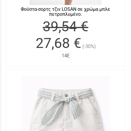
Φούστα-σορτς τζιν LOSAN σε χρώμα μπλε
πετροπλυμένο.
39,54 €
27,68 €
(-30%)
14Ε