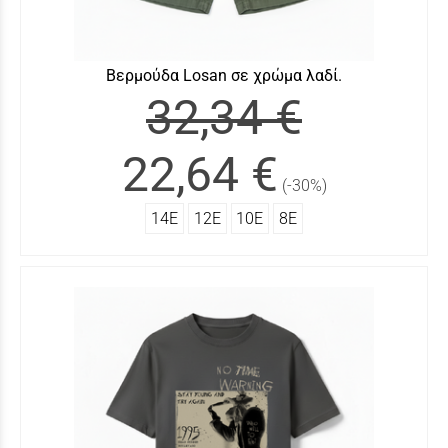
Βερμούδα Losan σε χρώμα λαδί.
32,34 €
22,64 €
(-30%)
14Ε
12Ε
10Ε
8Ε