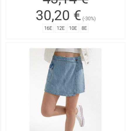
30,20 €
(-30%)
16Ε
12Ε
10Ε
8Ε