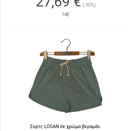
27,69 €
(-30%)
14Ε
Σορτς LOSAN σε χρώμα βεραμάν.