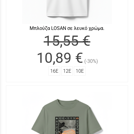
Μπλούζα LOSΑΝ σε λευκό χρώμα.
15,55 €
10,89 €
(-30%)
16Ε
12Ε
10Ε