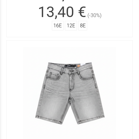
13,40 €
(-30%)
16Ε
12Ε
8Ε