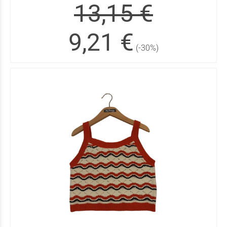
13,15 €
9,21 €
(-30%)