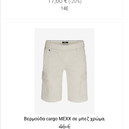
17,60 €
(-20%)
14Ε
Βερμούδα cargo ΜΕΧΧ σε μπεζ χρώμα.
46 €