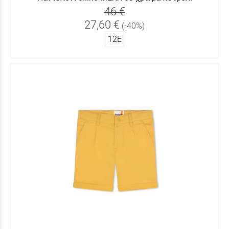
46 €
27,60 €
(-40%)
12Ε