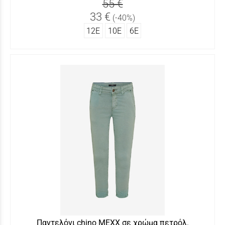
55 €
33 €
(-40%)
12Ε
10Ε
6Ε
Παντελόνι chino MEXX σε χρώμα πετρόλ.