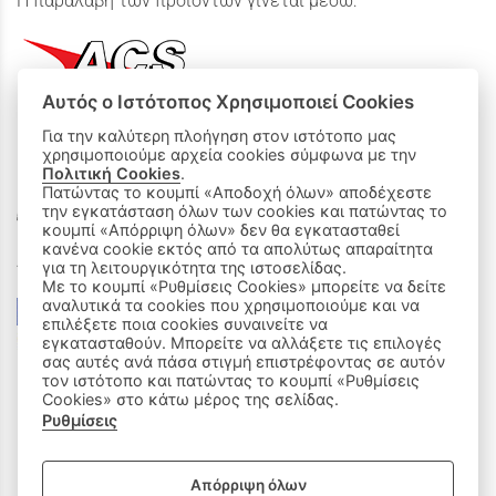
Η παραλαβή των προϊόντων γίνεται μέσω:
Αυτός ο Ιστότοπος Χρησιμοποιεί Cookies
Για την καλύτερη πλοήγηση στον ιστότοπο μας
χρησιμοποιούμε αρχεία cookies σύμφωνα με την
ΟΙ ΑΓΟΡΕΣ ΜΟΥ
Πολιτική Cookies
.
Πατώντας το κουμπί «Αποδοχή όλων» αποδέχεστε
την εγκατάσταση όλων των cookies και πατώντας το
Καλάθι Αγορών
κουμπί «Απόρριψη όλων» δεν θα εγκατασταθεί
κανένα cookie εκτός από τα απολύτως απαραίτητα
Δεχόμαστε όλες τις πιστωτικές κάρτες:
για τη λειτουργικότητα της ιστοσελίδας.
Με το κουμπί «Ρυθμίσεις Cookies» μπορείτε να δείτε
αναλυτικά τα cookies που χρησιμοποιούμε και να
επιλέξετε ποια cookies συναινείτε να
εγκατασταθούν. Μπορείτε να αλλάξετε τις επιλογές
σας αυτές ανά πάσα στιγμή επιστρέφοντας σε αυτόν
τον ιστότοπο και πατώντας το κουμπί «Ρυθμίσεις
Cookies» στο κάτω μέρος της σελίδας.
Ρυθμίσεις
|
ΑΚΟΛΟΥΘΗΣΤΕ ΜΑΣ:
Απόρριψη όλων
Sitemap
/
Login