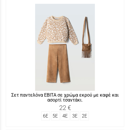
Σετ παντελόνα ΕΒITA σε χρώμα εκρού με καφέ και
ασορτί τσαντάκι.
22 €
6Ε
5Ε
4Ε
3Ε
2Ε