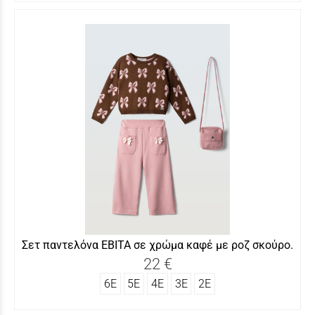
Σετ παντελόνα ΕΒΙΤΑ σε χρώμα καφέ με ροζ σκούρο.
22 €
6Ε
5Ε
4Ε
3Ε
2Ε