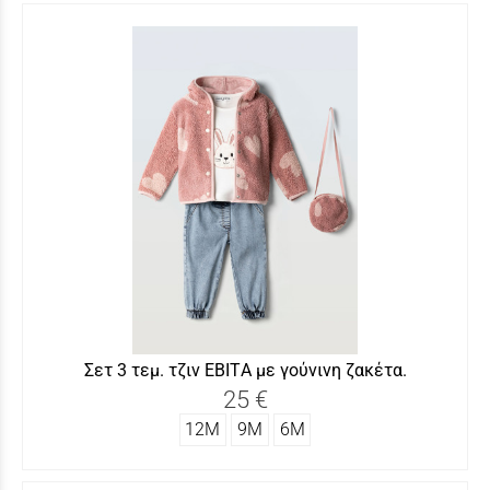
Σετ 3 τεμ. τζιν ΕΒΙΤA με γούνινη ζακέτα.
25 €
12Μ
9Μ
6Μ