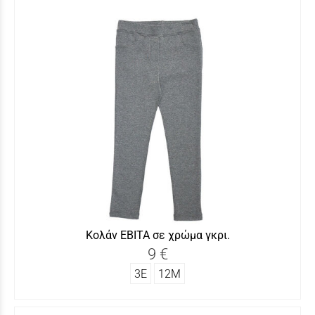
Κολάν ΕΒΙΤΑ σε χρώμα γκρι.
9 €
3Ε
12Μ