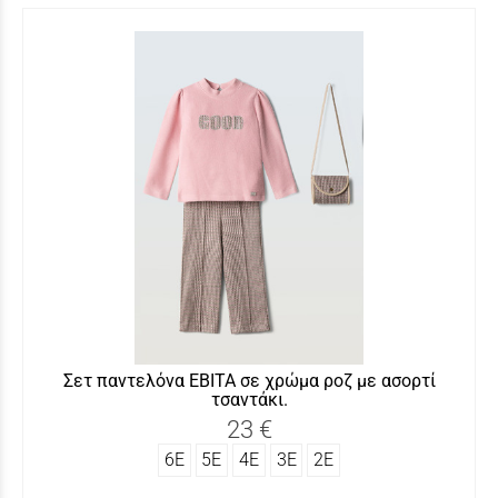
Σετ παντελόνα ΕΒΙΤΑ σε χρώμα ροζ με ασορτί
τσαντάκι.
23 €
6Ε
5Ε
4Ε
3Ε
2Ε