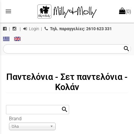
menu
(0)
Login
|
Τηλ. παραγγελίες:
2610 623 331
|
|
search
Παντελόνια - Σετ παντελόνια -
Κολάν
search
Brand
Όλα