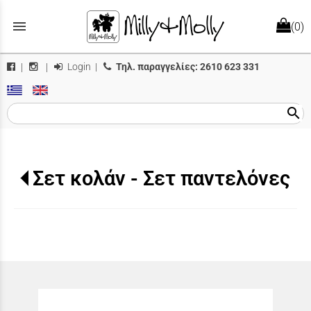
menu
(0)
Login
|
Τηλ. παραγγελίες:
2610 623 331
|
|
search
Σετ κολάν - Σετ παντελόνες