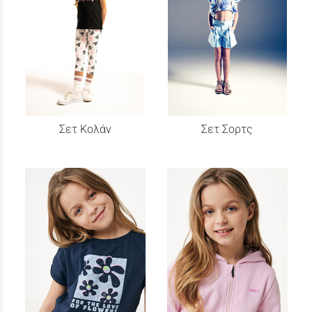
Σετ Κολάν
Σετ Σορτς