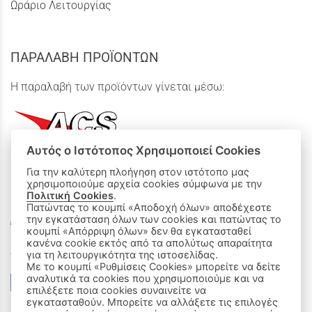
Ωράριο Λειτουργίας
ΠΑΡΑΛΑΒΗ ΠΡΟΪΟΝΤΩΝ
Η παραλαβή των προϊόντων γίνεται μέσω:
Αυτός ο Ιστότοπος Χρησιμοποιεί Cookies
Για την καλύτερη πλοήγηση στον ιστότοπο μας
χρησιμοποιούμε αρχεία cookies σύμφωνα με την
ΟΙ ΑΓΟΡΕΣ ΜΟΥ
Πολιτική Cookies
.
Πατώντας το κουμπί «Αποδοχή όλων» αποδέχεστε
την εγκατάσταση όλων των cookies και πατώντας το
Καλάθι Αγορών
κουμπί «Απόρριψη όλων» δεν θα εγκατασταθεί
κανένα cookie εκτός από τα απολύτως απαραίτητα
Δεχόμαστε όλες τις πιστωτικές κάρτες:
για τη λειτουργικότητα της ιστοσελίδας.
Με το κουμπί «Ρυθμίσεις Cookies» μπορείτε να δείτε
αναλυτικά τα cookies που χρησιμοποιούμε και να
επιλέξετε ποια cookies συναινείτε να
εγκατασταθούν. Μπορείτε να αλλάξετε τις επιλογές