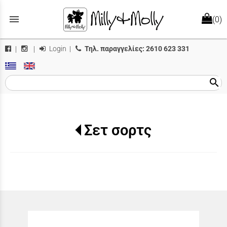
menu
(0)
Login
|
Τηλ. παραγγελίες:
2610 623 331
|
|
search
Σετ σορτς