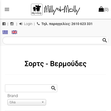
menu
(0)
Login
|
Τηλ. παραγγελίες:
2610 623 331
|
|
search
Σορτς - Βερμούδες
search
Brand
Όλα