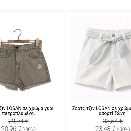
ζιν LOSAN σε χρώμα γκρι
Σορτς τζιν LOSAN σε χρώμ
πετροπλυμένο.
ασορτί ζώνη.
29,94 €
33,54 €
20,96 €
23,48 €
(-30%)
(-30%)