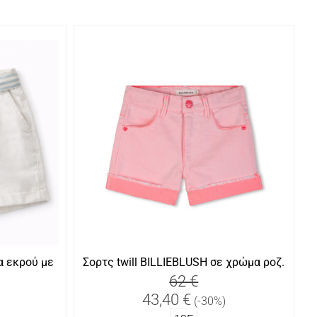
α εκρού με
Σορτς twill BILLIEBLUSH σε χρώμα ροζ.
62 €
43,40 €
(-30%)