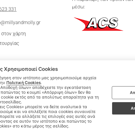
μέσω:
623 331
o@millyandmolly.gr
 στον χάρτη
τουργίας
ς Χρησιμοποιεί Cookies
ήγηση στον ιστότοπο μας χρησιμοποιούμε αρχεία
την
Πολιτική Cookies
.
 πατώντας το κουμπί «Απόρριψη όλων» δεν θα
Απ
|
cookie εκτός από τα απολύτως απαραίτητα για τη
ΑΚΟΛΟΥΘΗΣΤΕ ΜΑΣ:
στοσελίδας.
εις Cookies» μπορείτε να δείτε αναλυτικά τα
Α
οιούμε και να επιλέξετε ποια cookies συναινείτε
Sitemap
/
Login
ορείτε να αλλάξετε τις επιλογές σας αυτές ανά
οντας σε αυτόν τον ιστότοπο και πατώντας το
okies» στο κάτω μέρος της σελίδας.