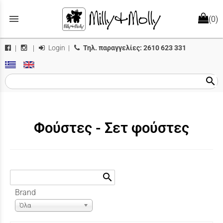
menu
(0)
Login
|
Τηλ. παραγγελίες:
2610 623 331
|
|
search
Φούστες - Σετ φούστες
search
Brand
Όλα