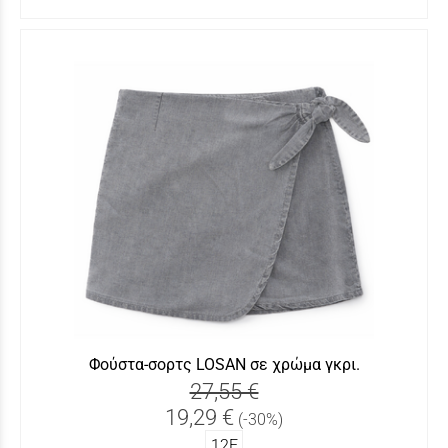
Φούστα-σορτς LOSAN σε χρώμα γκρι.
27,55 €
19,29 €
(-30%)
12Ε