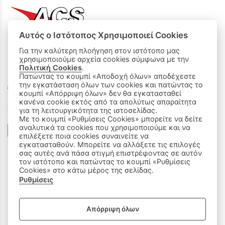
Αυτός ο Ιστότοπος Χρησιμοποιεί Cookies
Για την καλύτερη πλοήγηση στον ιστότοπο μας
χρησιμοποιούμε αρχεία cookies σύμφωνα με την
ΟΙ ΑΓΟΡΕΣ ΜΟΥ
Πολιτική Cookies
.
Πατώντας το κουμπί «Αποδοχή όλων» αποδέχεστε
την εγκατάσταση όλων των cookies και πατώντας το
Καλάθι Αγορών
κουμπί «Απόρριψη όλων» δεν θα εγκατασταθεί
κανένα cookie εκτός από τα απολύτως απαραίτητα
Δεχόμαστε όλες τις πιστωτικές κάρτες:
για τη λειτουργικότητα της ιστοσελίδας.
Με το κουμπί «Ρυθμίσεις Cookies» μπορείτε να δείτε
αναλυτικά τα cookies που χρησιμοποιούμε και να
επιλέξετε ποια cookies συναινείτε να
εγκατασταθούν. Μπορείτε να αλλάξετε τις επιλογές
σας αυτές ανά πάσα στιγμή επιστρέφοντας σε αυτόν
τον ιστότοπο και πατώντας το κουμπί «Ρυθμίσεις
Cookies» στο κάτω μέρος της σελίδας.
Ρυθμίσεις
|
ΑΚΟΛΟΥΘΗΣΤΕ ΜΑΣ:
Απόρριψη όλων
Sitemap
/
Login