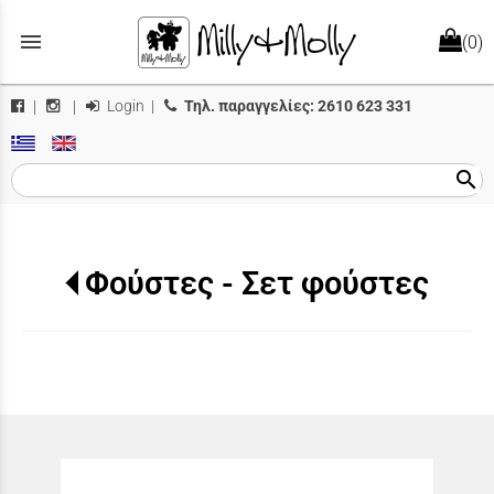
menu
(0)
Login
|
Τηλ. παραγγελίες:
2610 623 331
|
|
search
Φούστες - Σετ φούστες