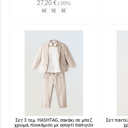
27,20 €
(-20%)
6Ε
5Ε
3Ε
Σετ 3 τεμ. HASHTAG, σακάκι σε μπεζ
Σετ παντε
χρώμα, πουκάμισο με ασορτί παπιγιόν
χ