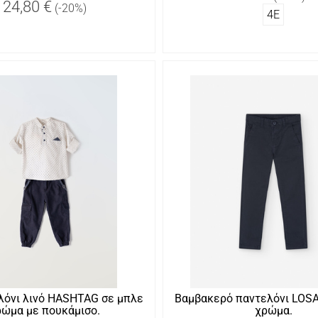
24,80 €
(-20%)
4Ε
λόνι λινό HASHTAG σε μπλε
Βαμβακερό παντελόνι LOS
ρώμα με πουκάμισο.
χρώμα.