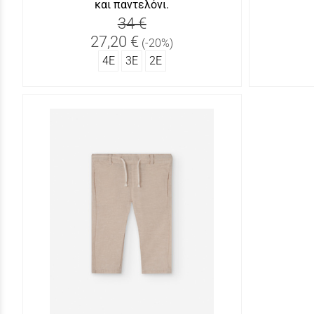
και παντελόνι.
34 €
27,20 €
(-20%)
4Ε
3Ε
2Ε