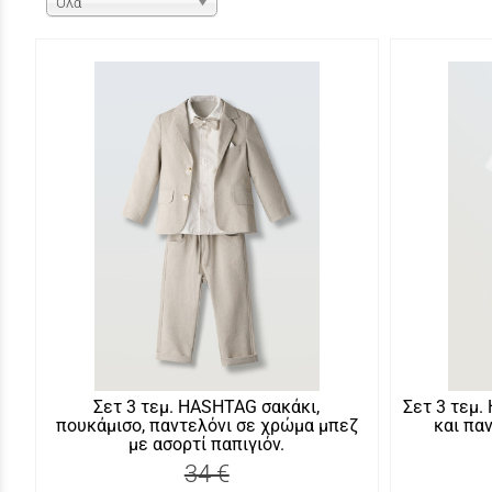
Όλα
Σετ 3 τεμ. HASHTAG σακάκι,
Σετ 3 τεμ
πουκάμισο, παντελόνι σε χρώμα μπεζ
και πα
με ασορτί παπιγιόν.
34 €