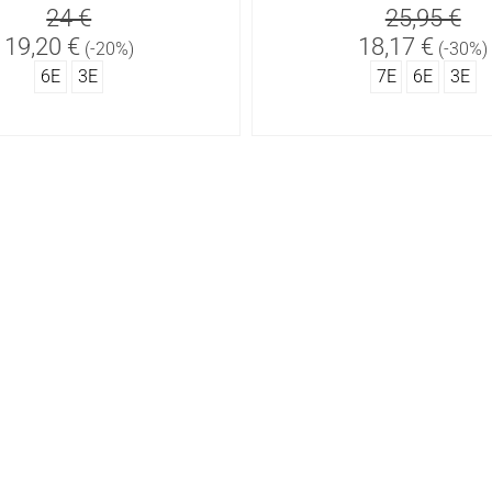
24 €
25,95 €
19,20 €
18,17 €
(-20%)
(-30%)
6Ε
3Ε
7Ε
6Ε
3Ε