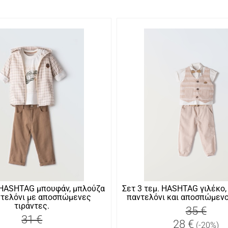
. HASHTAG μπουφάν, μπλούζα
Σετ 3 τεμ. ΗASHTAG γιλέκο,
ντελόνι με αποσπώμενες
παντελόνι και αποσπώμενο
τιράντες.
35 €
31 €
28 €
(-20%)