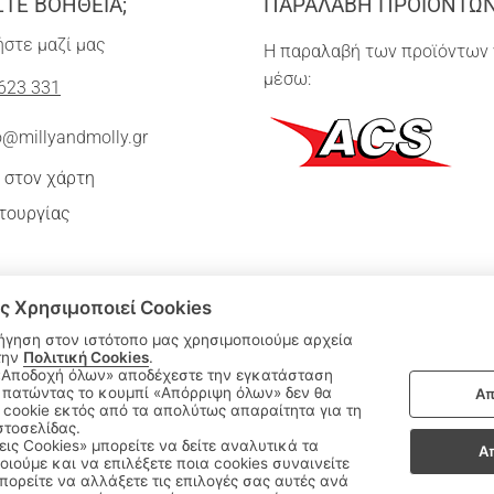
ΣΤΕ ΒΟΗΘΕΙΑ;
ΠΑΡΑΛΑΒΗ ΠΡΟΪΟΝΤΩ
στε μαζί μας
Η παραλαβή των προϊόντων 
μέσω:
623 331
o@millyandmolly.gr
 στον χάρτη
τουργίας
ς Χρησιμοποιεί Cookies
ήγηση στον ιστότοπο μας χρησιμοποιούμε αρχεία
την
Πολιτική Cookies
.
 πατώντας το κουμπί «Απόρριψη όλων» δεν θα
Απ
|
cookie εκτός από τα απολύτως απαραίτητα για τη
ΑΚΟΛΟΥΘΗΣΤΕ ΜΑΣ:
στοσελίδας.
εις Cookies» μπορείτε να δείτε αναλυτικά τα
Α
οιούμε και να επιλέξετε ποια cookies συναινείτε
Sitemap
/
Login
ορείτε να αλλάξετε τις επιλογές σας αυτές ανά