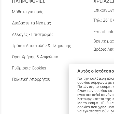
ΠΛΗΡΟΦΟΡΙΕΣ
ΧΡΕΙΑΖΕ
Επικοινωνή
Μάθετε για εμάς
Τηλ.:
2610 
Διαβάστε τα Νέα μας
E-mail:
inf
Αλλαγές - Επιστροφές
Βρείτε μας
Τρόποι Αποστολής & Πληρωμής
Ωράριο Λει
Όροι Χρήσης & Ασφάλεια
Ρυθμίσεις Cookies
Αυτός ο Ιστότοπο
Για την καλύτερη πλο
Πολιτική Απορρήτου
cookies σύμφωνα με 
Πατώντας το κουμπί «Αποδοχή όλων» αποδέχεστε την εγκατάσταση
όλων των cookies και
εγκατασταθεί κανένα 
λειτουργικότητα της ι
Με το κουμπί «Ρυθμίσ
cookies που χρησιμοπ
να εγκατασταθούν. Μπ