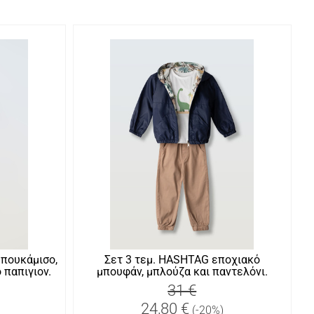
 πουκάμισο,
Σετ 3 τεμ. HASHTAG εποχιακό
 παπιγιον.
μπουφάν, μπλούζα και παντελόνι.
31 €
24,80 €
(-20%)