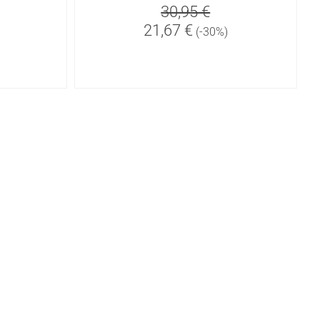
30,95 €
21,67 €
(-30%)