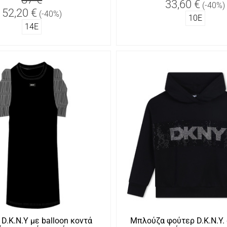
33,60 €
(-40%)
52,20 €
(-40%)
10Ε
14Ε
D.K.N.Y με balloon κοντά
Μπλούζα φούτερ D.K.N.Y.