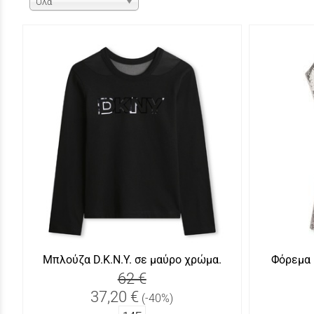
Όλα
Μπλούζα D.K.N.Y. σε μαύρο χρώμα.
Φόρεμα 
62 €
37,20 €
(-40%)