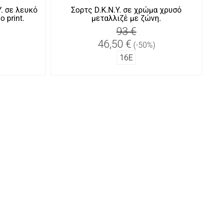
. σε λευκό
Σορτς D.K.N.Y. σε χρώμα χρυσό
 print.
μεταλλιζέ με ζώνη.
93 €
46,50 €
(-50%)
16Ε