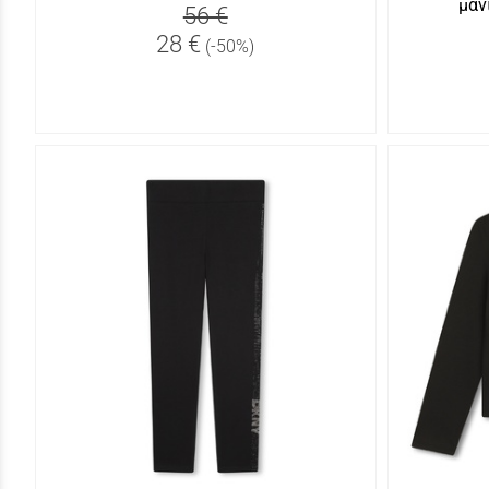
μαν
56 €
28 €
(-50%)