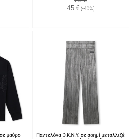
45 €
(-40%)
 σε μαύρο
Παντελόνα D.K.N.Y. σε ασημί μεταλλιζέ