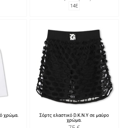
14Ε
κό χρώμα.
Σόρτς ελαστικό D.K.N.Y σε μαύρο
χρώμα.
75 €