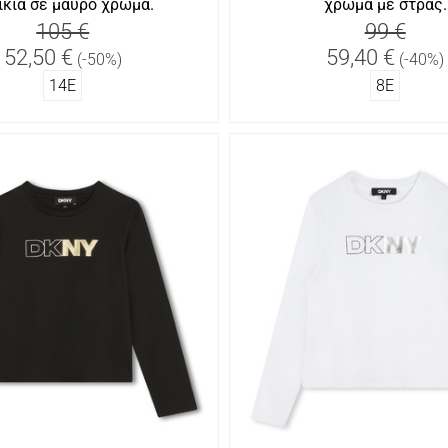
ίκια σε μαύρο χρώμα.
χρώμα με στρας.
105 €
99 €
52,50 €
59,40 €
(-50%)
(-40%)
14Ε
8Ε