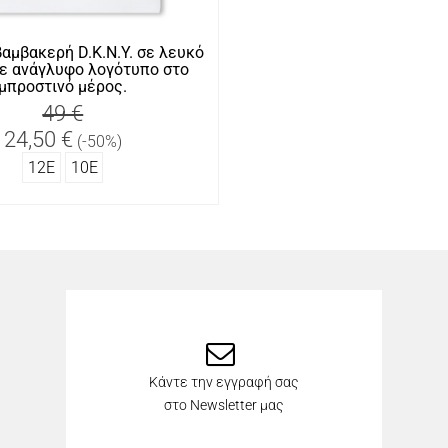
αμβακερή D.K.N.Y. σε λευκό
ε ανάγλυφο λογότυπο στο
μπροστινό μέρος.
49 €
24,50 €
(-50%)
12Ε
10Ε
Κάντε την εγγραφή σας
στο Newsletter μας