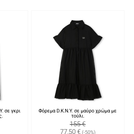
. σε γκρι
Φόρεμα D.K.N.Y. σε μαύρο χρώμα με
ς.
τούλι.
155 €
77,50 €
(-50%)