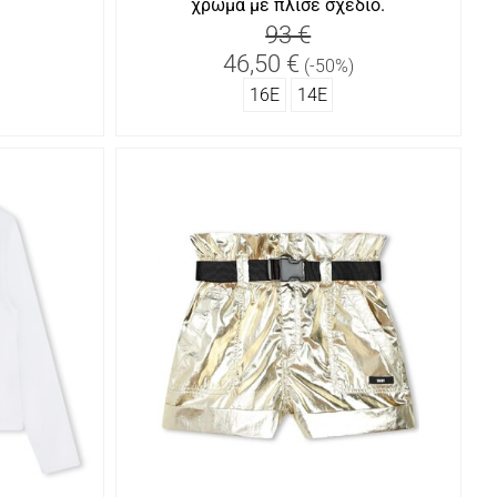
χρώμα με πλισέ σχέδιο.
93 €
46,50 €
(-50%)
16Ε
14Ε