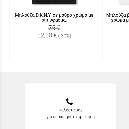
Μπλούζα D.K.N.Y. σε μαύρο χρώμα με
Μπλούζα β
ριπ ύφασμα.
χρώμα μ
75 €
52,50 €
(-30%)
Καλέστε μας
για οποιαδήποτε ερώτηση