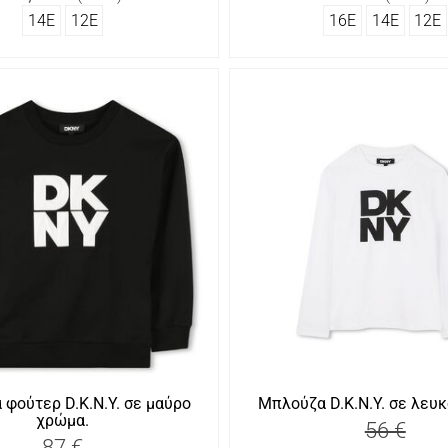
14Ε
12Ε
16Ε
14Ε
12Ε
φούτερ D.K.N.Y. σε μαύρο
Μπλούζα D.K.N.Y. σε λευ
χρώμα.
56 €
87 €