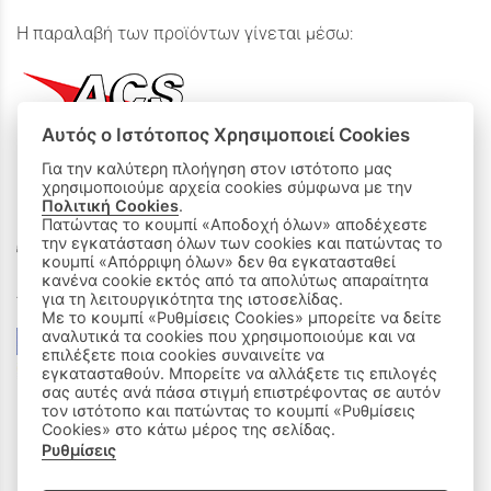
Η παραλαβή των προϊόντων γίνεται μέσω:
Αυτός ο Ιστότοπος Χρησιμοποιεί Cookies
Για την καλύτερη πλοήγηση στον ιστότοπο μας
χρησιμοποιούμε αρχεία cookies σύμφωνα με την
ΟΙ ΑΓΟΡΕΣ ΜΟΥ
Πολιτική Cookies
.
Πατώντας το κουμπί «Αποδοχή όλων» αποδέχεστε
την εγκατάσταση όλων των cookies και πατώντας το
Καλάθι Αγορών
κουμπί «Απόρριψη όλων» δεν θα εγκατασταθεί
κανένα cookie εκτός από τα απολύτως απαραίτητα
Δεχόμαστε όλες τις πιστωτικές κάρτες:
για τη λειτουργικότητα της ιστοσελίδας.
Με το κουμπί «Ρυθμίσεις Cookies» μπορείτε να δείτε
αναλυτικά τα cookies που χρησιμοποιούμε και να
επιλέξετε ποια cookies συναινείτε να
εγκατασταθούν. Μπορείτε να αλλάξετε τις επιλογές
σας αυτές ανά πάσα στιγμή επιστρέφοντας σε αυτόν
τον ιστότοπο και πατώντας το κουμπί «Ρυθμίσεις
Cookies» στο κάτω μέρος της σελίδας.
Ρυθμίσεις
|
ΑΚΟΛΟΥΘΗΣΤΕ ΜΑΣ: