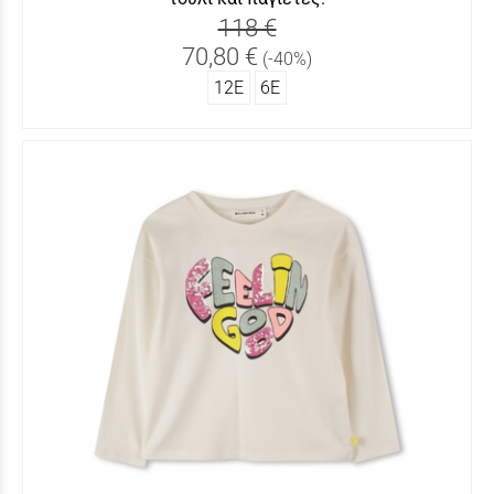
118 €
70,80 €
(-40%)
12Ε
6Ε