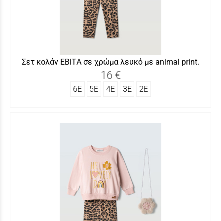
Σετ κολάν ΕΒITΑ σε χρώμα λευκό με animal print.
16 €
6Ε
5Ε
4Ε
3Ε
2Ε