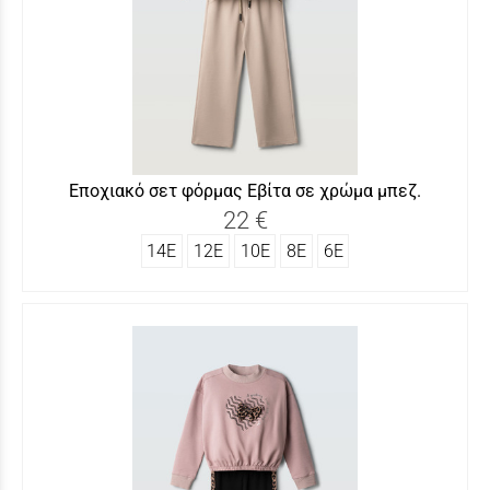
Εποχιακό σετ φόρμας Εβίτα σε χρώμα μπεζ.
22 €
14Ε
12Ε
10Ε
8Ε
6Ε