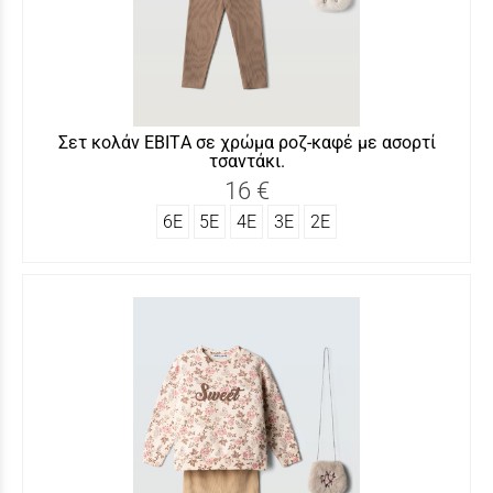
Σετ κολάν ΕΒITΑ σε χρώμα ροζ-καφέ με ασορτί
τσαντάκι.
16 €
6Ε
5Ε
4Ε
3Ε
2Ε