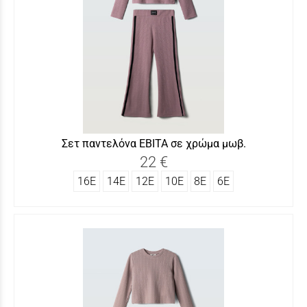
Σετ παντελόνα ΕΒΙΤΑ σε χρώμα μωβ.
22 €
16Ε
14Ε
12Ε
10Ε
8Ε
6Ε