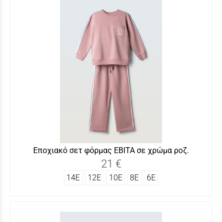
Εποχιακό σετ φόρμας ΕΒΙΤΑ σε χρώμα ροζ.
21 €
14Ε
12Ε
10Ε
8Ε
6Ε