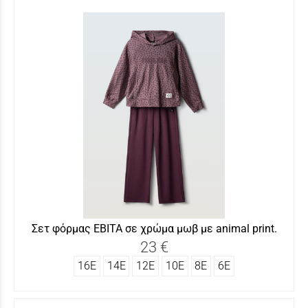
Σετ φόρμας ΕΒΙΤΑ σε χρώμα μωβ με animal print.
23 €
16Ε
14Ε
12Ε
10Ε
8Ε
6Ε