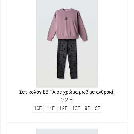
Σετ κολάν ΕΒΙΤΑ σε χρώμα μωβ με ανθρακί.
22 €
16Ε
14Ε
12Ε
10Ε
8Ε
6Ε