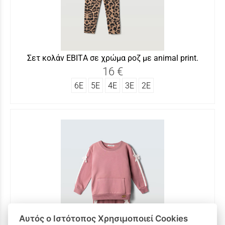
Σετ κολάν ΕΒITΑ σε χρώμα ροζ με animal print.
16 €
6Ε
5Ε
4Ε
3Ε
2Ε
Αυτός ο Ιστότοπος Χρησιμοποιεί Cookies