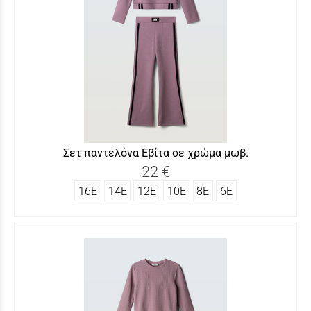
Σετ παντελόνα Εβίτα σε χρώμα μωβ.
22 €
16Ε
14Ε
12Ε
10Ε
8Ε
6Ε