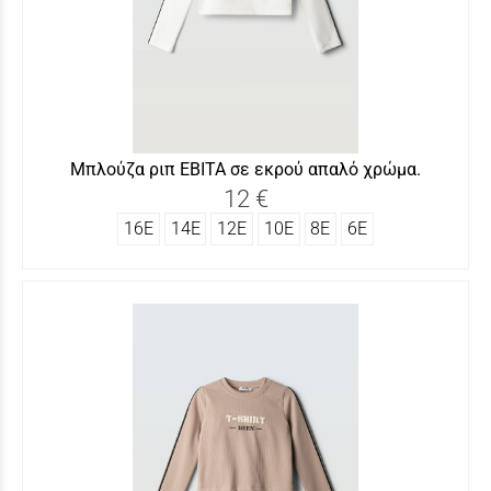
Μπλούζα ριπ ΕΒΙΤΑ σε εκρού απαλό χρώμα.
12 €
16Ε
14Ε
12Ε
10Ε
8Ε
6Ε