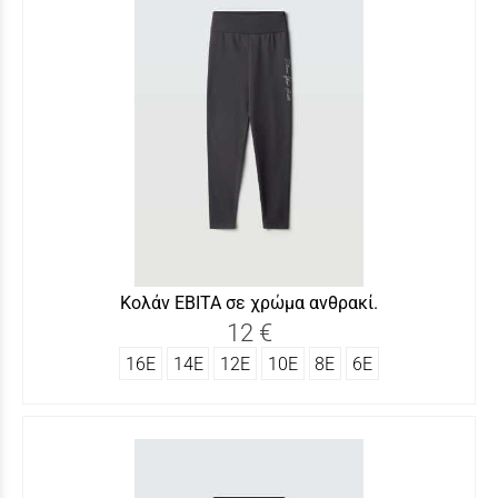
Κολάν ΕΒΙΤΑ σε χρώμα ανθρακί.
12 €
16Ε
14Ε
12Ε
10Ε
8Ε
6Ε