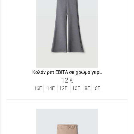
Κολάν ριπ ΕΒΙΤΑ σε χρώμα γκρι.
12 €
16Ε
14Ε
12Ε
10Ε
8Ε
6Ε