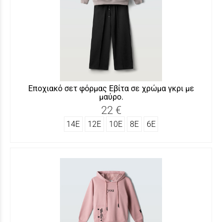
Εποχιακό σετ φόρμας Εβίτα σε χρώμα γκρι με
μαύρο.
22 €
14Ε
12Ε
10Ε
8Ε
6Ε