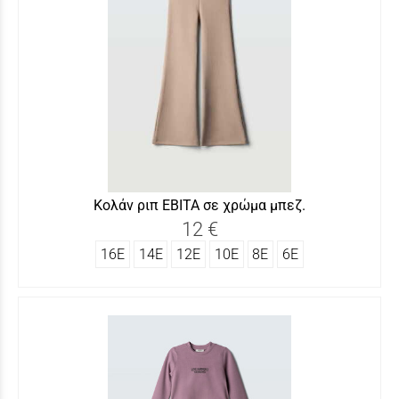
Κολάν ριπ ΕΒΙΤΑ σε χρώμα μπεζ.
12 €
16Ε
14Ε
12Ε
10Ε
8Ε
6Ε