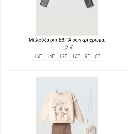
Μπλούζα ριπ ΕΒΙΤΑ σε γκρι χρώμα.
12 €
16Ε
14Ε
12Ε
10Ε
8Ε
6Ε