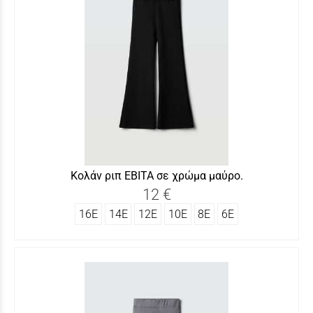
Κολάν ριπ ΕΒΙΤΑ σε χρώμα μαύρο.
12 €
16Ε
14Ε
12Ε
10Ε
8Ε
6Ε