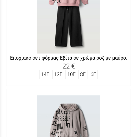
Εποχιακό σετ φόρμας Εβίτα σε χρώμα ροζ με μαύρο.
22 €
14Ε
12Ε
10Ε
8Ε
6Ε