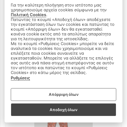
Για την καλύτερη πλοήγηση στον ιστότοπο μας
χρησιμοποιούμε αρχεία cookies σύμφωνα με την
Πολιτική Cookies
.
Πατώντας το κουμπί «Αποδοχή όλων» αποδέχεστε
την εγκατάσταση όλων των cookies και πατώντας το
κουμπί «Απόρριψη όλων» δεν θα εγκατασταθεί
Σετ φόρμας ΕΒITΑ σε χρώμα ροζ σκούρο.
κανένα cookie εκτός από τα απολύτως απαραίτητα
16 €
για τη λειτουργικότητα της ιστοσελίδας.
Με το κουμπί «Ρυθμίσεις Cookies» μπορείτε να δείτε
6Ε
5Ε
4Ε
3Ε
2Ε
αναλυτικά τα cookies που χρησιμοποιούμε και να
επιλέξετε ποια cookies συναινείτε να
εγκατασταθούν. Μπορείτε να αλλάξετε τις επιλογές
σας αυτές ανά πάσα στιγμή επιστρέφοντας σε αυτόν
τον ιστότοπο και πατώντας το κουμπί «Ρυθμίσεις
Cookies» στο κάτω μέρος της σελίδας.
Ρυθμίσεις
Απόρριψη όλων
Αποδοχή όλων