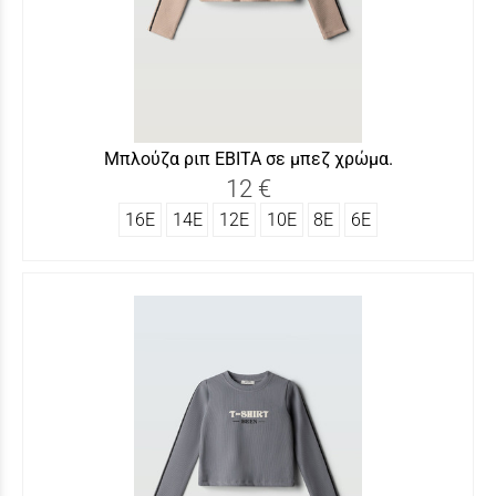
Μπλούζα ριπ ΕΒΙΤΑ σε μπεζ χρώμα.
12 €
16Ε
14Ε
12Ε
10Ε
8Ε
6Ε