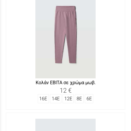
Κολάν ΕΒΙΤΑ σε χρώμα μωβ.
12 €
16Ε
14Ε
12Ε
8Ε
6Ε