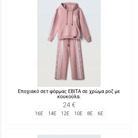
Εποχιακό σετ φόρμας ΕΒΙΤΑ σε χρώμα ροζ με
κουκούλα.
24 €
16Ε
14Ε
12Ε
10Ε
8Ε
6Ε