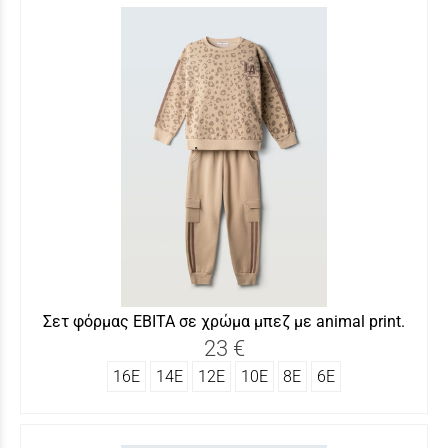
Σετ φόρμας ΕΒΙΤΑ σε χρώμα μπεζ με animal print.
23 €
16Ε
14Ε
12Ε
10Ε
8Ε
6Ε