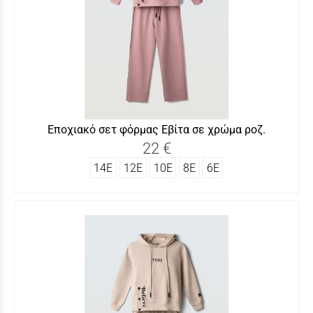
Εποχιακό σετ φόρμας Εβίτα σε χρώμα ροζ.
22 €
14Ε
12Ε
10Ε
8Ε
6Ε