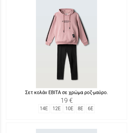
Σετ κολάν ΕΒΙΤΑ σε χρώμα ροζ-μαύρο.
19 €
14Ε
12Ε
10Ε
8Ε
6Ε