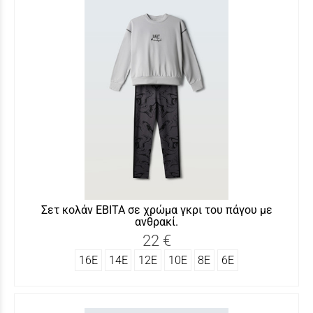
Σετ κολάν ΕΒΙΤΑ σε χρώμα γκρι του πάγου με
ανθρακί.
22 €
16Ε
14Ε
12Ε
10Ε
8Ε
6Ε