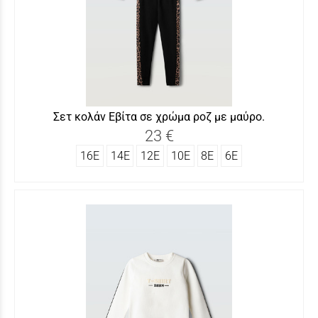
Σετ κολάν Εβίτα σε χρώμα ροζ με μαύρο.
23 €
16Ε
14Ε
12Ε
10Ε
8Ε
6Ε