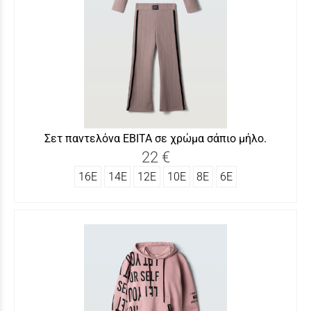
Σετ παντελόνα ΕΒΙΤΑ σε χρώμα σάπιο μήλο.
22 €
16Ε
14Ε
12Ε
10Ε
8Ε
6Ε