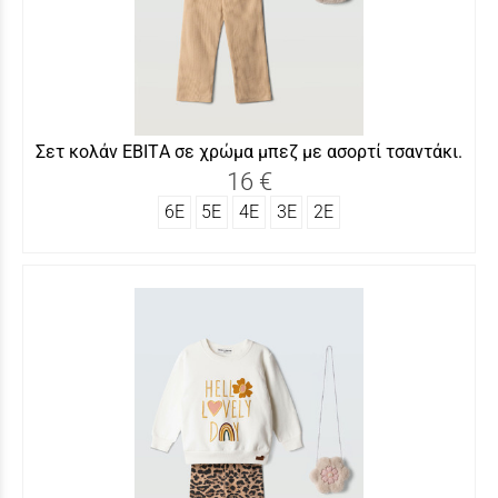
Σετ κολάν ΕΒITΑ σε χρώμα μπεζ με ασορτί τσαντάκι.
16 €
6Ε
5Ε
4Ε
3Ε
2Ε