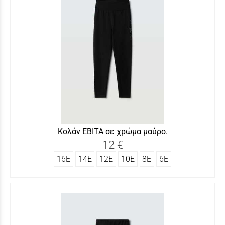
Κολάν ΕΒΙΤΑ σε χρώμα μαύρο.
12 €
16Ε
14Ε
12Ε
10Ε
8Ε
6Ε