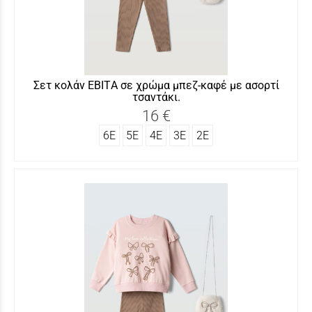
Σετ κολάν ΕΒITΑ σε χρώμα μπεζ-καφέ με ασορτί
τσαντάκι.
16 €
6Ε
5Ε
4Ε
3Ε
2Ε