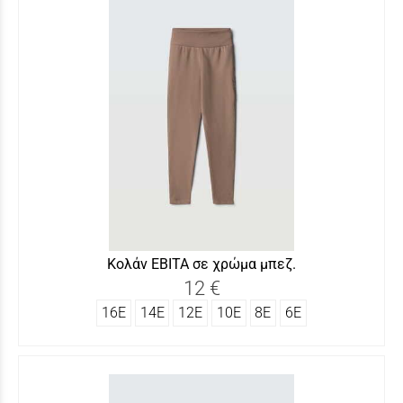
Κολάν ΕΒΙΤΑ σε χρώμα μπεζ.
12 €
16Ε
14Ε
12Ε
10Ε
8Ε
6Ε