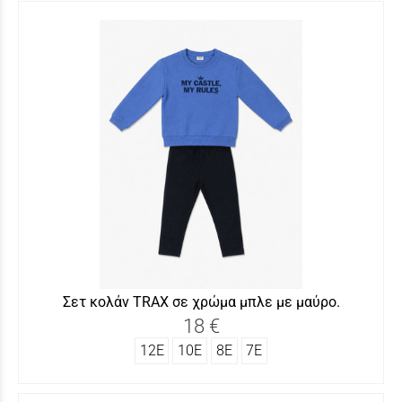
Σετ κολάν TRΑX σε χρώμα μπλε με μαύρο.
18 €
12Ε
10Ε
8Ε
7Ε