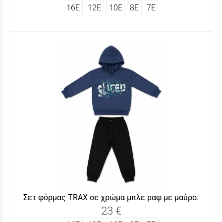
16Ε
12Ε
10Ε
8Ε
7Ε
Σετ φόρμας ΤRAX σε χρώμα μπλε ραφ με μαύρο.
23 €