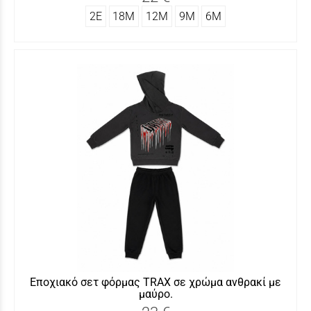
2Ε
18Μ
12Μ
9Μ
6Μ
Εποχιακό σετ φόρμας ΤRAX σε χρώμα ανθρακί με
μαύρο.