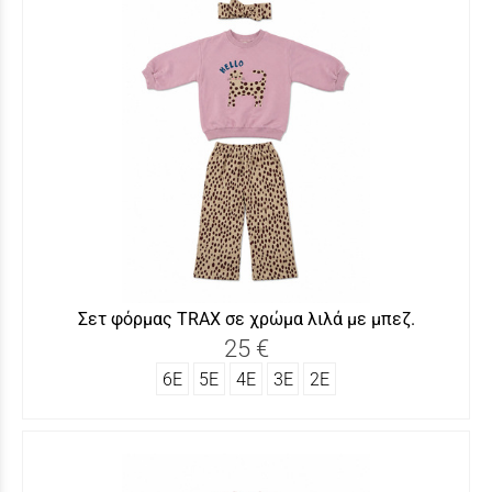
Σετ φόρμας TRAX σε χρώμα λιλά με μπεζ.
25 €
6Ε
5Ε
4Ε
3Ε
2Ε