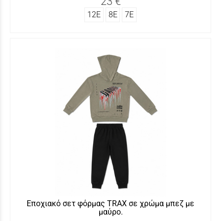
23 €
12Ε
8Ε
7Ε
Εποχιακό σετ φόρμας ΤRAX σε χρώμα μπεζ με
μαύρο.