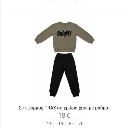
Σετ φόρμας ΤRAX σε χρώμα χακί με μαύρο.
18 €
12Ε
10Ε
8Ε
7Ε