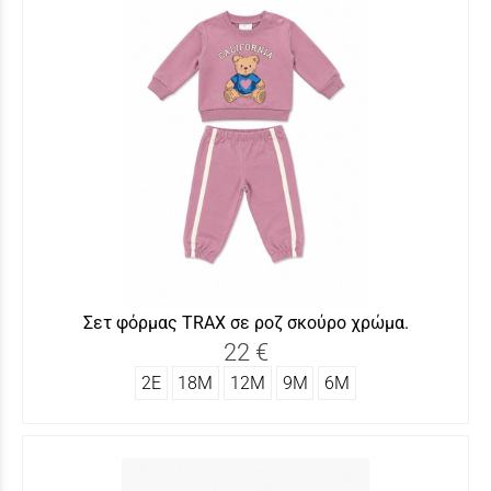
Σετ φόρμας TRAX σε ροζ σκούρο χρώμα.
22 €
2Ε
18Μ
12Μ
9Μ
6Μ