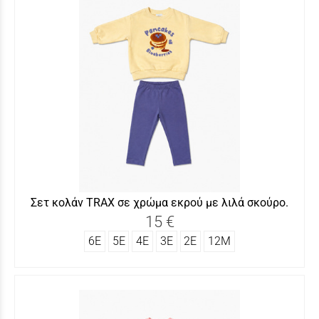
Σετ κολάν TRAX σε χρώμα εκρού με λιλά σκούρο.
15 €
6Ε
5Ε
4Ε
3Ε
2Ε
12Μ