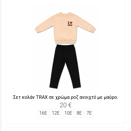
Σετ κολάν TRΑX σε χρώμα ροζ ανοιχτό με μαύρο.
20 €
16Ε
12Ε
10Ε
8Ε
7Ε