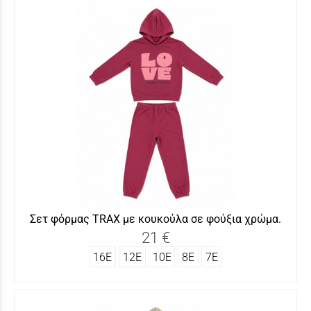
Σετ φόρμας TRAX με κουκούλα σε φούξια χρώμα.
21 €
16Ε
12Ε
10Ε
8Ε
7Ε