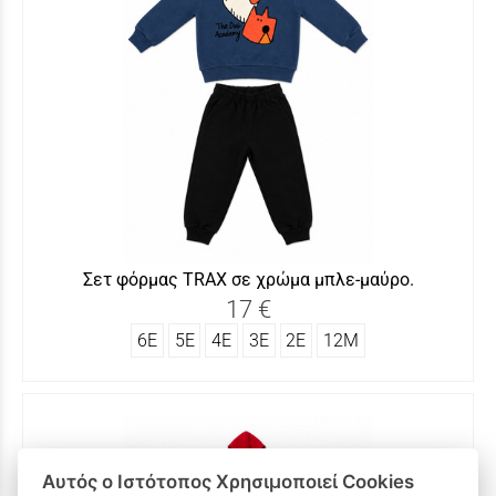
Σετ φόρμας TRAΧ σε χρώμα μπλε-μαύρο.
17 €
6Ε
5Ε
4Ε
3Ε
2Ε
12Μ
Αυτός ο Ιστότοπος Χρησιμοποιεί Cookies