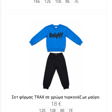
16Ε
12Ε
10Ε
8Ε
7Ε
Σετ φόρμας ΤRAX σε χρώμα τυρκουάζ με μαύρο.
18 €
12Ε
10Ε
8Ε
7Ε