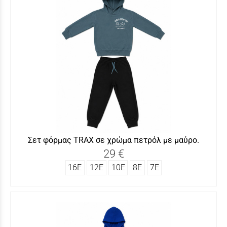
Σετ φόρμας ΤRAX σε χρώμα πετρόλ με μαύρο.
29 €
16Ε
12Ε
10Ε
8Ε
7Ε