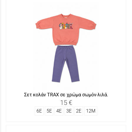
Σετ κολάν TRAX σε χρώμα σωμόν-λιλά.
15 €
6Ε
5Ε
4Ε
3Ε
2Ε
12Μ