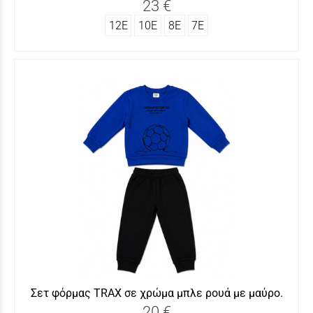
23 €
12Ε
10Ε
8Ε
7Ε
Σετ φόρμας ΤRAX σε χρώμα μπλε ρουά με μαύρο.
20 €