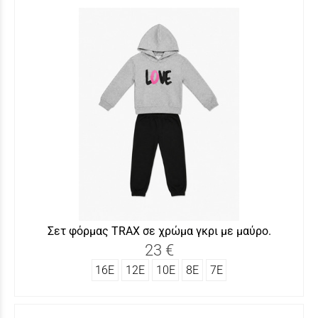
Σετ φόρμας TRΑX σε χρώμα γκρι με μαύρο.
23 €
16Ε
12Ε
10Ε
8Ε
7Ε