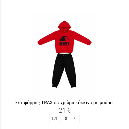
Σετ φόρμας ΤRAX σε χρώμα κόκκινο με μαύρο.
21 €
12Ε
8Ε
7Ε