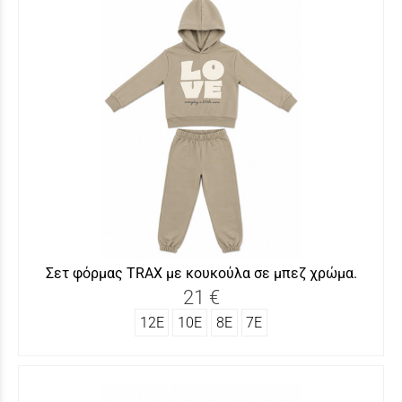
Σετ φόρμας TRAX με κουκούλα σε μπεζ χρώμα.
21 €
12Ε
10Ε
8Ε
7Ε