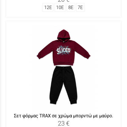
12Ε
10Ε
8Ε
7Ε
Σετ φόρμας ΤRAX σε χρώμα μπορντώ με μαύρο.
23 €