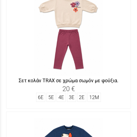
Σετ κολάν TRAX σε χρώμα σωμόν με φούξια.
20 €
6Ε
5Ε
4Ε
3Ε
2Ε
12Μ