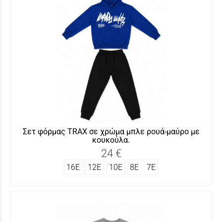
Σετ φόρμας ΤRAX σε χρώμα μπλε ρουά-μαύρο με
κουκούλα.
24 €
16Ε
12Ε
10Ε
8Ε
7Ε