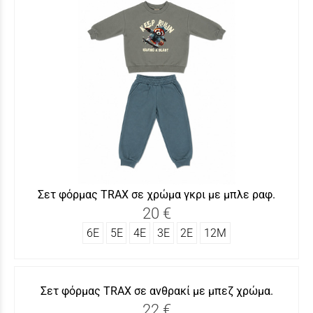
Σετ φόρμας TRAΧ σε χρώμα γκρι με μπλε ραφ.
20 €
6Ε
5Ε
4Ε
3Ε
2Ε
12Μ
Σετ φόρμας TRAX σε ανθρακί με μπεζ χρώμα.
22 €