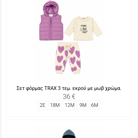
Σετ φόρμας TRAX 3 τεμ. εκρού με μωβ χρώμα.
36 €
2Ε
18Μ
12Μ
9Μ
6Μ