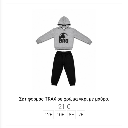
Σετ φόρμας ΤRAX σε χρώμα γκρι με μαύρο.
21 €
12Ε
10Ε
8Ε
7Ε