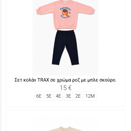
Σετ κολάν TRAX σε χρώμα ροζ με μπλε σκούρο.
15 €
6Ε
5Ε
4Ε
3Ε
2Ε
12Μ