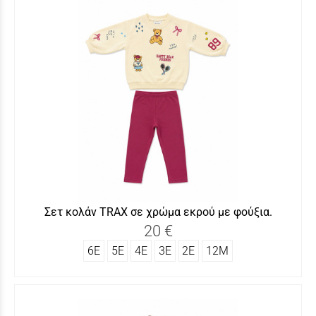
Σετ κολάν TRAX σε χρώμα εκρού με φούξια.
20 €
6Ε
5Ε
4Ε
3Ε
2Ε
12Μ