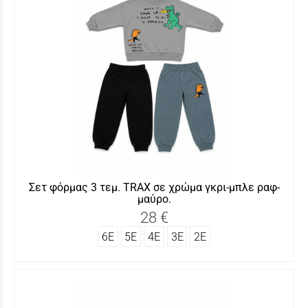
Σετ φόρμας 3 τεμ. TRAΧ σε χρώμα γκρι-μπλε ραφ-
μαύρο.
28 €
6Ε
5Ε
4Ε
3Ε
2Ε