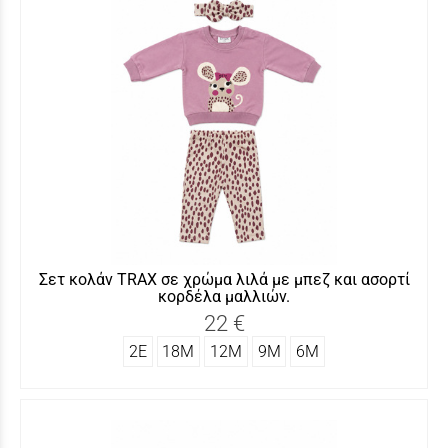
Σετ κολάν TRAX σε χρώμα λιλά με μπεζ και ασορτί
κορδέλα μαλλιών.
22 €
2Ε
18Μ
12Μ
9Μ
6Μ