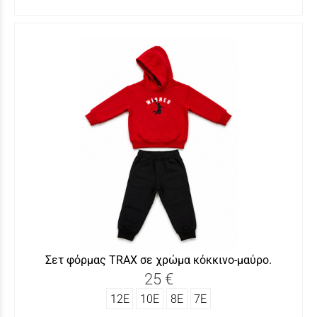
Σετ φόρμας ΤRAX σε χρώμα κόκκινο-μαύρο.
25 €
12Ε
10Ε
8Ε
7Ε