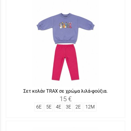
Σετ κολάν TRAX σε χρώμα λιλά-φούξια.
15 €
6Ε
5Ε
4Ε
3Ε
2Ε
12Μ