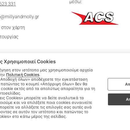
μέσω:
623 331
o@millyandmolly.gr
 στον χάρτη
τουργίας
ς Χρησιμοποιεί Cookies
ήγηση στον ιστότοπο μας χρησιμοποιούμε αρχεία
την
Πολιτική Cookies
.
 πατώντας το κουμπί «Απόρριψη όλων» δεν θα
Απ
|
cookie εκτός από τα απολύτως απαραίτητα για τη
ΑΚΟΛΟΥΘΗΣΤΕ ΜΑΣ:
στοσελίδας.
εις Cookies» μπορείτε να δείτε αναλυτικά τα
Α
οιούμε και να επιλέξετε ποια cookies συναινείτε
Sitemap
/
Login
ορείτε να αλλάξετε τις επιλογές σας αυτές ανά
οντας σε αυτόν τον ιστότοπο και πατώντας το
okies» στο κάτω μέρος της σελίδας.
Copyright © 2020 - 2026 Παιδικά Ρούχα Πάτρα, Milly & Molly