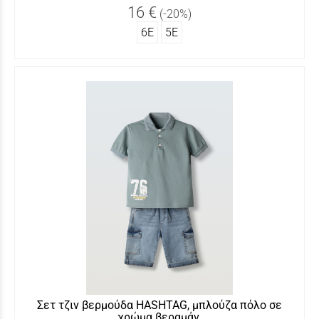
16 €
(-20%)
6Ε
5Ε
Σετ τζιν βερμούδα HASHTAG, μπλούζα πόλο σε
χρώμα βεραμάν.