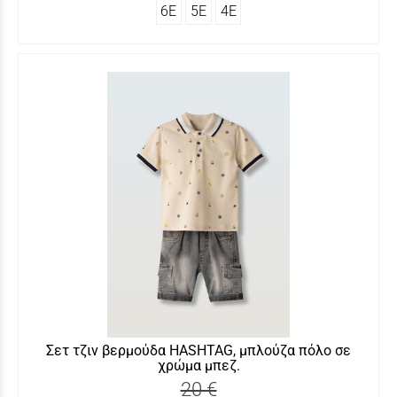
6Ε
5Ε
4Ε
Σετ τζιν βερμούδα HASHTAG, μπλούζα πόλο σε
χρώμα μπεζ.
20 €