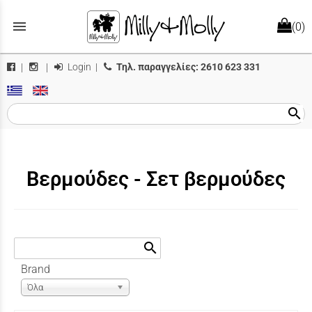
menu
(0)
Login
|
Τηλ. παραγγελίες:
2610 623 331
|
|
search
Βερμούδες - Σετ βερμούδες
search
Brand
Όλα