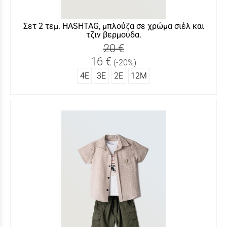
Σετ 2 τεμ. HASHTAG, μπλούζα σε χρώμα σιέλ και
τζιν βερμούδα.
20 €
16 €
(-20%)
4Ε
3Ε
2Ε
12Μ