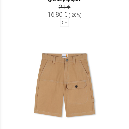
21 €
16,80 €
(-20%)
5Ε